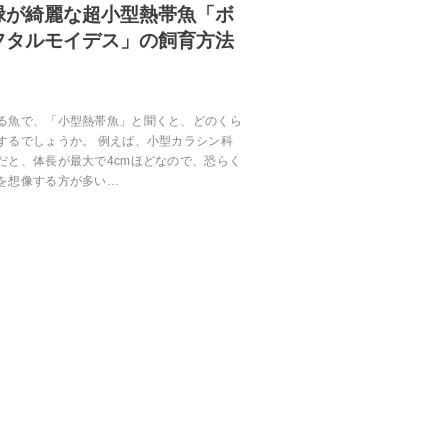
緑が綺麗な超小型熱帯魚「ボ
フタルモイデス」の飼育方法
る魚で、「小型熱帯魚」と聞くと、どのくら
するでしょうか。 例えば、小型カラシン科
だと、体長が最大で4cmほどなので、恐らく
を想像する方が多い…