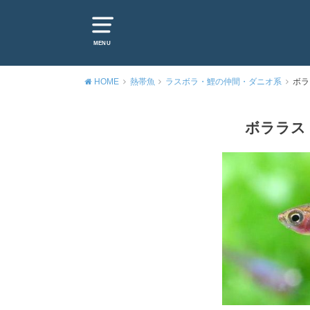
MENU
HOME
熱帯魚
ラスボラ・鯉の仲間・ダニオ系
ボラ
ボララス