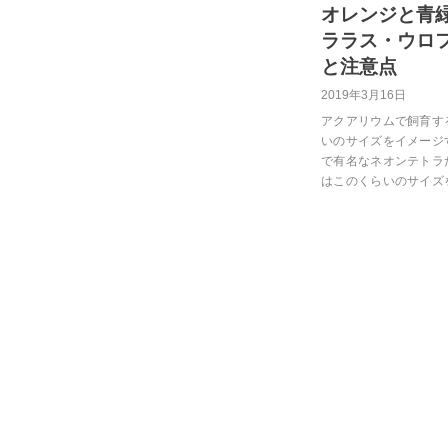
オレンジと青
ララス・ウロ
と注意点
2019年3月16日
アクアリウムで飼育す
いのサイズをイメージ
で有名なネオンテトラ
はこのくらいのサイズ