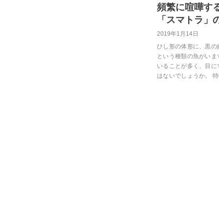
頻繁に喧嘩す
「スマトラ」
2019年1月14日
ひし形の体形に、黒の
という種類の魚がいま
いることが多く、目に
はないでしょうか。 