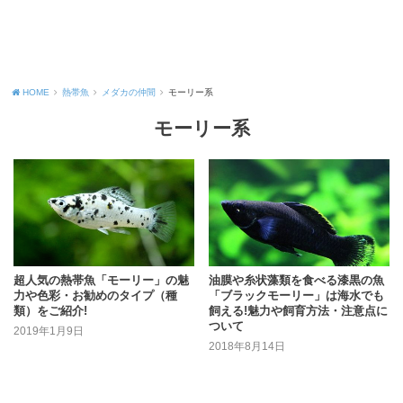
HOME
熱帯魚
メダカの仲間
モーリー系
モーリー系
超人気の熱帯魚「モーリー」の魅
油膜や糸状藻類を食べる漆黒の魚
力や色彩・お勧めのタイプ（種
「ブラックモーリー」は海水でも
類）をご紹介!
飼える!魅力や飼育方法・注意点に
ついて
2019年1月9日
2018年8月14日