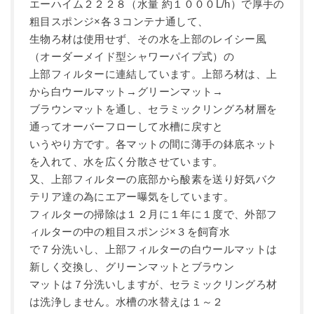
エーハイム２２２８（水量 約１０００L/h）で厚手の
粗目スポンジ×各３コンテナ通して、
生物ろ材は使用せず、その水を上部のレイシー風
（オーダーメイド型シャワーパイプ式）の
上部フィルターに連結しています。上部ろ材は、上
から白ウールマット→グリーンマット→
ブラウンマットを通し、セラミックリングろ材層を
通ってオーバーフローして水槽に戻すと
いうやり方です。各マットの間に薄手の鉢底ネット
を入れて、水を広く分散させています。
又、上部フィルターの底部から酸素を送り好気バク
テリア達の為にエアー曝気をしています。
フィルターの掃除は１２月に１年に１度で、外部フ
ィルターの中の粗目スポンジ×３を飼育水
で７分洗いし、上部フィルターの白ウールマットは
新しく交換し、グリーンマットとブラウン
マットは７分洗いしますが、セラミックリングろ材
は洗浄しません。水槽の水替えは１～２