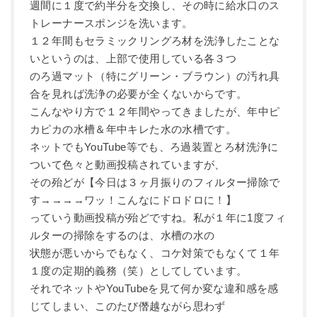
週間に１度で約半分を交換し、その時に給水口のス
トレーナースポンジを洗います。
１２年間もセラミックリングろ材を洗浄したことな
いというのは、上部で使用している各３つ
のろ過マット（特にグリーン・ブラウン）の汚れ具
合を見れば洗浄の必要が全くないからです。
こんなやり方で１２年間やってきましたが、年中ピ
カピカの水槽＆年中キレた水の水槽です。
ネットでもYouTube等でも、ろ過装置とろ材洗浄に
ついて色々と動画投稿されていますが、
その殆どが【今日は３ヶ月振りのフィルター掃除で
す→→→→ワッ！こんなにドロドロに！】
っていう動画投稿が殆どですね。私が１年に1度フィ
ルターの掃除をするのは、水槽の水の
状態が悪いからでもなく、コケ対策でもなくて１年
１度の定期的義務（笑）としてしています。
それでネットやYouTubeを見て何か変な違和感を感
じてしまい、このたび僭越ながら思わず