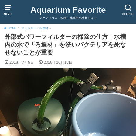
Aquarium Favorite
MENU
SEARCH
アクアリウム・水槽・熱帯魚の情報サイト
HOME
フィルター・ろ過材
外部式パワーフィルターの掃除の仕方｜水槽
内の水で「ろ過材」を洗いバクテリアを死な
せないことが重要
2018年7月5日
2018年10月18日