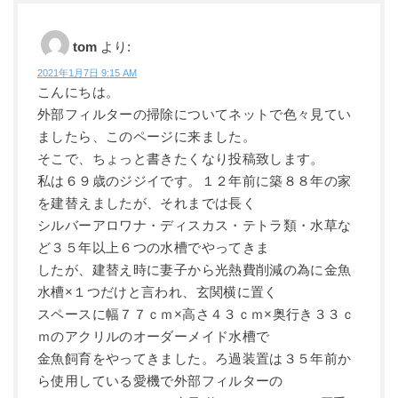
tom
より:
2021年1月7日 9:15 AM
こんにちは。
外部フィルターの掃除についてネットで色々見てい
ましたら、このページに来ました。
そこで、ちょっと書きたくなり投稿致します。
私は６９歳のジジイです。１２年前に築８８年の家
を建替えましたが、それまでは長く
シルバーアロワナ・ディスカス・テトラ類・水草な
ど３５年以上６つの水槽でやってきま
したが、建替え時に妻子から光熱費削減の為に金魚
水槽×１つだけと言われ、玄関横に置く
スペースに幅７７ｃｍ×高さ４３ｃｍ×奥行き３３ｃ
ｍのアクリルのオーダーメイド水槽で
金魚飼育をやってきました。ろ過装置は３５年前か
ら使用している愛機で外部フィルターの