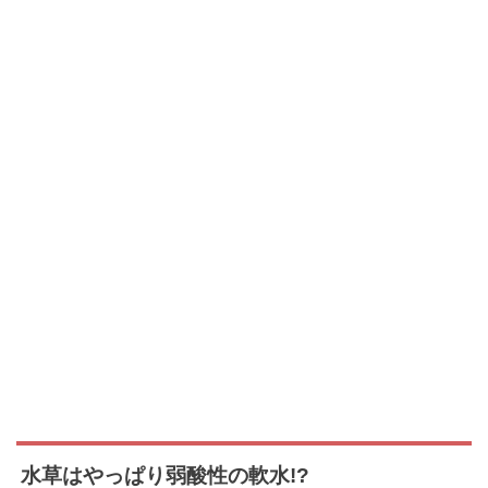
水草はやっぱり弱酸性の軟水!?