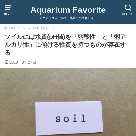
Aquarium Favorite
MENU
SEARCH
アクアリウム・水槽・熱帯魚の情報サイト
HOME
ソイル・砂利（低床）
ソイルには水質(pH値)を「弱酸性」と「弱ア
ルカリ性」に傾ける性質を持つものが存在す
る
2019年3月27日