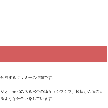
て
く分布するグラミーの仲間です。
ンジと、光沢のある水色の縞々（シマシマ）模様が入るのが
するような色合いをしています。