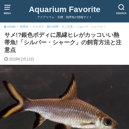
Aquarium Favorite
MENU
SEARCH
アクアリウム・水槽・熱帯魚の情報サイト
HOME
熱帯魚
ラスボラ・鯉の仲間・ダニオ系
シルバー・シャーク
サメ!?銀色ボディに黒縁ヒレがカッコいい熱
帯魚!「シルバー・シャーク」の飼育方法と注
意点
2019年2月12日