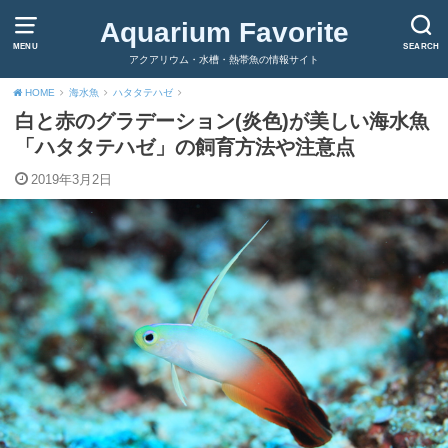
Aquarium Favorite
MENU
SEARCH
アクアリウム・水槽・熱帯魚の情報サイト
HOME
海水魚
ハタタテハゼ
白と赤のグラデーション(炎色)が美しい海水魚
「ハタタテハゼ」の飼育方法や注意点
2019年3月2日