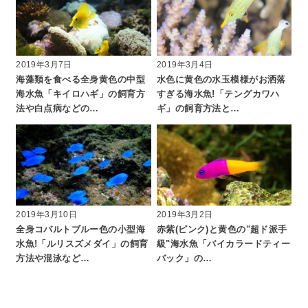
2019年3月7日
2019年3月4日
海藻類を食べる全身黄色の中型
水色に黄色の水玉模様がお洒落
海水魚「キイロハギ」の飼育方
すぎる海水魚!「テングカワハ
法や白点病などの…
ギ」の飼育方法と…
2019年3月10日
2019年3月2日
全身コバルトブルー色の小型海
赤紫(ピンク)と黄色の"超ド派手
水魚!「ルリスズメダイ」の飼育
級"海水魚「バイカラードティー
方法や混泳など…
バック」の…