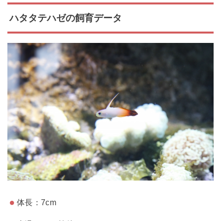
ハタタテハゼの飼育データ
体長：7cm