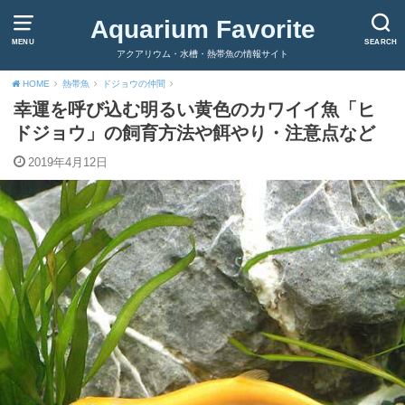
Aquarium Favorite
MENU
SEARCH
アクアリウム・水槽・熱帯魚の情報サイト
HOME
熱帯魚
ドジョウの仲間
幸運を呼び込む明るい黄色のカワイイ魚「ヒ
ドジョウ」の飼育方法や餌やり・注意点など
2019年4月12日