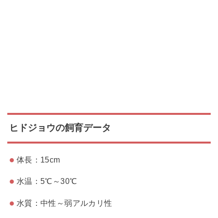
ヒドジョウの飼育データ
体長：15cm
水温：5℃～30℃
水質：中性～弱アルカリ性