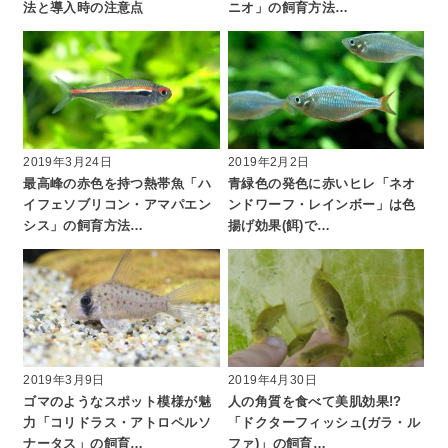
法と導入時の注意点
ニオ」の飼育方法…
2019年3月24日
2019年2月2日
最高峰の赤色を持つ熱帯魚「ハ
青緑色の発色に赤いヒレ「ネオ
イフェソブリコン・アマパエン
ンドワーフ・レインボー」は色
シス」の飼育方法…
揚げ効果(餌)で…
2019年3月9日
2019年4月30日
ゴマのようなスポット模様が魅
人の角質を食べて美肌効果!?
力「コリドラス・アトロペルソ
「ドクターフィッシュ(ガラ・ル
ナータス」の飼育…
ファ)」の飼育…