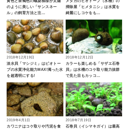
黄色と茶褐色の螺旋模様が太陽
メダカのビオトープ（水槽）の
のように美しい「サンスネー
掃除屋「ヒメタニシ」は水質を
ル」の飼育方法と注…
綺麗にしコケをも…
2018年12月19日
2018年12月12日
淡水貝「マシジミ」はビオトー
カラーも楽しめる「サザエ石巻
プの水質浄化能力MAX!濁った水
貝」は水槽のコケ取り能力抜群
を超透明にする!
で見た目もカッコ…
2019年4月1日
2018年7月19日
カワニナはコケ取りや汚泥を食
石巻貝（イシマキガイ）は最高