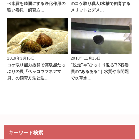
べ水質を綺麗にする浄化作用の
のコケ取り職人!水槽で飼育する
強い巻貝｜飼育方…
メリットとデメ…
2019年3月16日
2018年11月15日
コケ取り能力抜群で高級感たっ
"脱走"や"ひっくり返る"!?石巻
ぷりの貝「ベッコウフネアマ
貝の"あるある"｜水質や卵問題
貝」の飼育方法と注…
で水草水…
キーワード検索