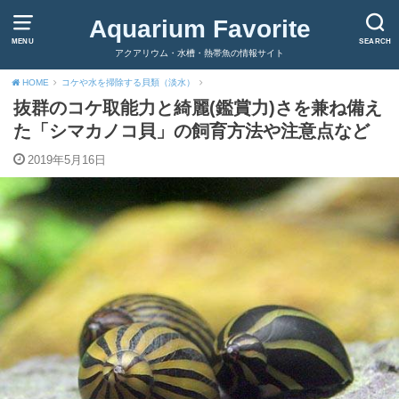
Aquarium Favorite
MENU
SEARCH
アクアリウム・水槽・熱帯魚の情報サイト
HOME
コケや水を掃除する貝類（淡水）
抜群のコケ取能力と綺麗(鑑賞力)さを兼ね備え
た「シマカノコ貝」の飼育方法や注意点など
2019年5月16日