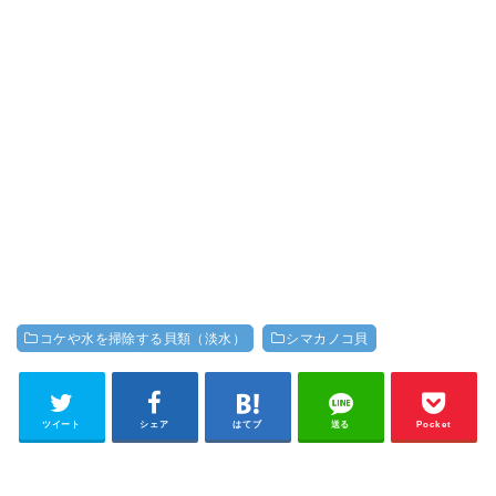
コケや水を掃除する貝類（淡水）
シマカノコ貝
ツイート
シェア
はてブ
送る
Pocket