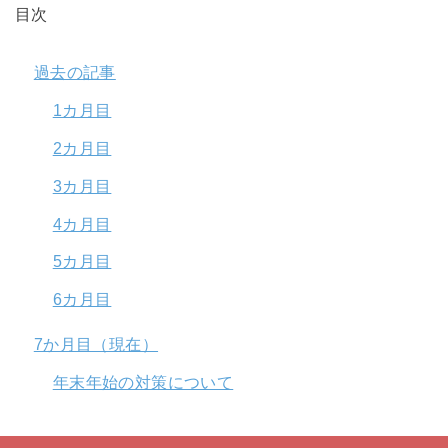
目次
過去の記事
1カ月目
2カ月目
3カ月目
4カ月目
5カ月目
6カ月目
7か月目（現在）
年末年始の対策について