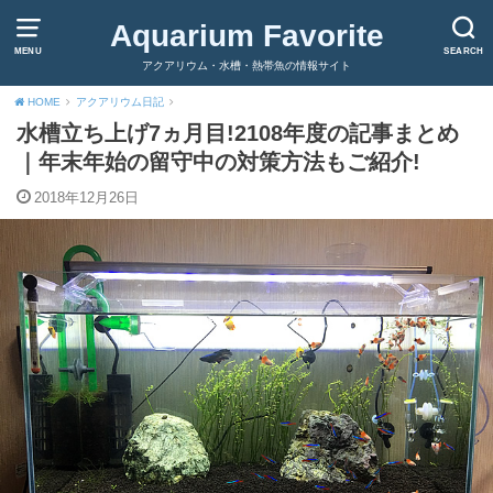
Aquarium Favorite
MENU
SEARCH
アクアリウム・水槽・熱帯魚の情報サイト
HOME
アクアリウム日記
水槽立ち上げ7ヵ月目!2108年度の記事まとめ
｜年末年始の留守中の対策方法もご紹介!
2018年12月26日