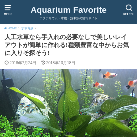
Aquarium Favorite
MENU
SEARCH
アクアリウム・水槽・熱帯魚の情報サイト
HOME
水草育成
人工水草なら手入れの必要なしで美しいレイ
アウトが簡単に作れる!種類豊富な中からお気
に入りそ探そう!
2018年7月24日
2018年10月18日