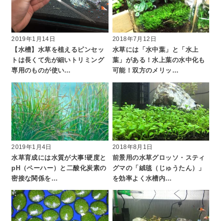
2019年1月14日
2018年7月12日
【水槽】水草を植えるピンセッ
水草には「水中葉」と「水上
トは長くて先が細いトリミング
葉」がある！水上葉の水中化も
専用のものが使い…
可能！双方のメリッ…
2019年1月4日
2018年8月1日
水草育成には水質が大事!硬度と
前景用の水草グロッソ・スティ
pH（ペーハー）と二酸化炭素の
グマの「絨毯（じゅうたん）」
密接な関係を…
を効率よく水槽内…