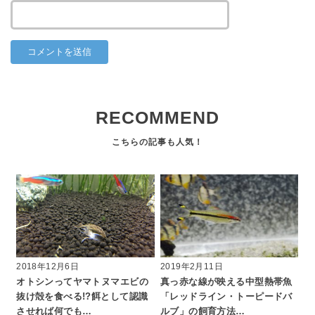
RECOMMEND
2018年12月6日
2019年2月11日
オトシンってヤマトヌマエビの
真っ赤な線が映える中型熱帯魚
抜け殻を食べる!?餌として認識
「レッドライン・トーピードバ
させれば何でも…
ルブ」の飼育方法…