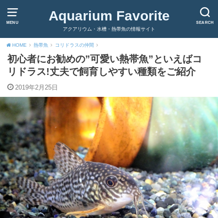
Aquarium Favorite
MENU
SEARCH
アクアリウム・水槽・熱帯魚の情報サイト
HOME
熱帯魚
コリドラスの仲間
初心者にお勧めの”可愛い熱帯魚”といえばコ
リドラス!丈夫で飼育しやすい種類をご紹介
2019年2月25日